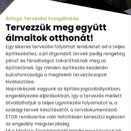
Átfogó Tervezési Szolgáltatás
Tervezzük meg együtt
álmaitok otthonát!
Egy sikeres tervezési folyamat lendületet ad a teljes
építkezéshez, a jól átgondolt tervek pedig rengeteg
pénzt és fáradtságot takaríthatnak meg az
építtetőnek. Így minden építkezés kezdetén
kulcsfontosságú a megfelelő tervezőcsapat
kiválasztása.
Naprakészek vagyunk az építési jogszabályokban,
engedélyezési eljárásokban, így a tervezés mellett
átvállalhatjuk a teljes ügyintézési folyamatot is, a
szakági tervek készítésétől, a tervdokumentáció
ÉTDR rendszerbe való feltöltésén keresztül egészen
az engedély megszerzéséig.
Mi a Modern Álomházaknál mindig arra törekszünk,